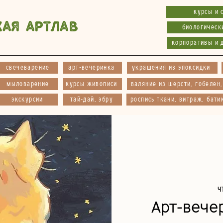
курсы и 
кая АртЛав
биологическ
корпоративы и 
свечеварение
арт-вечеринка
украшения из эпоксидки
мыловарение
курсы живописи
валяние из шерсти, гобелен
экскурсии
тай-дай, эбру
роспись ткани, витраж, бати
ч
Арт-вече