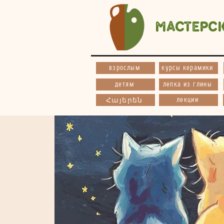
Мастерс
взрослым
курсы керамики
детям
лепка из глины
лекции
Հայերեն