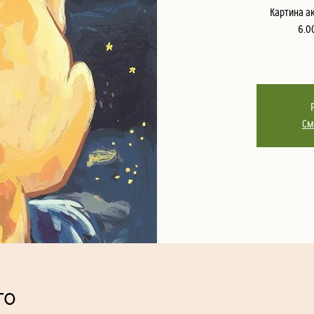
Картина а
6.0
См
то