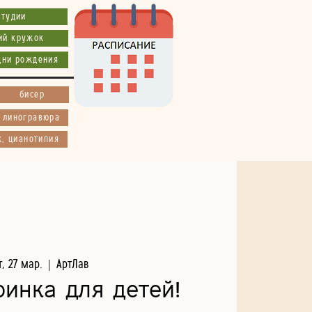
студии
ий кружок
дни рождения
бисер
, линогравюра
к, цианотипия
т, 27 мар.
  |  
АртЛав
ринка для детей!