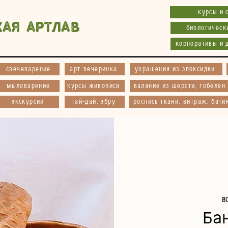
курсы и 
кая АртЛав
биологическ
корпоративы и 
свечеварение
арт-вечеринка
украшения из эпоксидки
мыловарение
курсы живописи
валяние из шерсти, гобелен
экскурсии
тай-дай, эбру
роспись ткани, витраж, бати
в
Ба