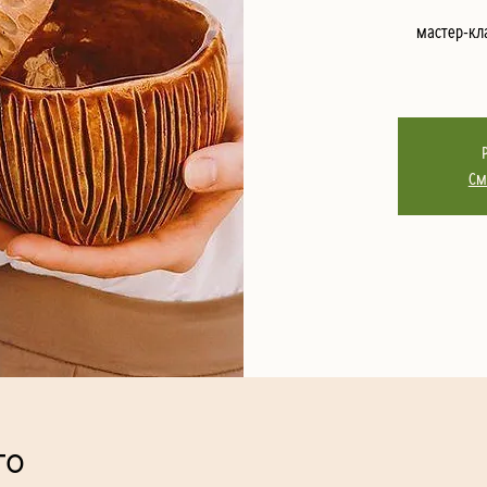
мастер-кла
См
то