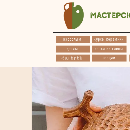
Мастерс
взрослым
курсы керамики
детям
лепка из глины
лекции
Հայերեն