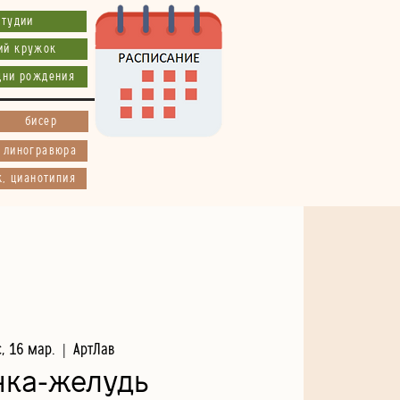
студии
ий кружок
дни рождения
бисер
, линогравюра
к, цианотипия
с, 16 мар.
  |  
АртЛав
нка-желудь