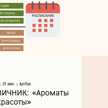
студии
ий кружок
дни рождения
бисер
, линогравюра
к, цианотипия
с, 07 июн.
  |  
АртЛав
ВИЧНИК: «Ароматы
красоты»