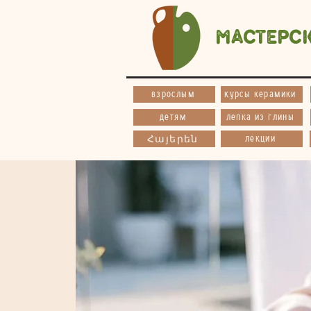
Мастерс
взрослым
курсы керамики
детям
лепка из глины
лекции
Հայերեն