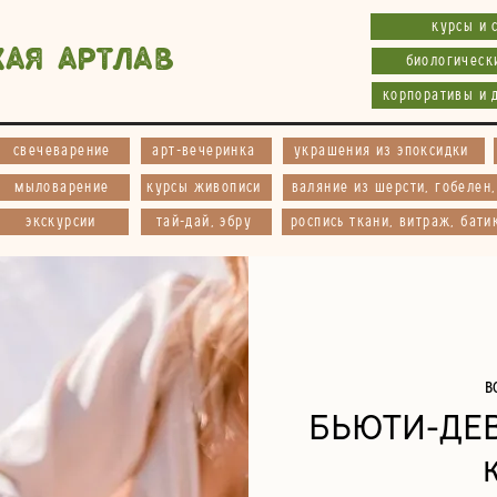
курсы и 
кая АртЛав
биологическ
корпоративы и 
свечеварение
арт-вечеринка
украшения из эпоксидки
мыловарение
курсы живописи
валяние из шерсти, гобелен
экскурсии
тай-дай, эбру
роспись ткани, витраж, бати
в
БЬЮТИ-ДЕ