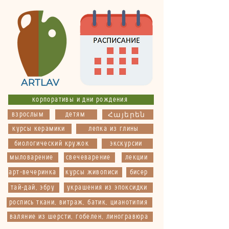
корпоративы и дни рождения
взрослым
детям
Հայերեն
курсы керамики
лепка из глины
биологический кружок
экскурсии
мыловарение
свечеварение
лекции
арт-вечеринка
курсы живописи
бисер
тай-дай, эбру
украшения из эпоксидки
роспись ткани, витраж, батик, цианотипия
валяние из шерсти, гобелен, линогравюра