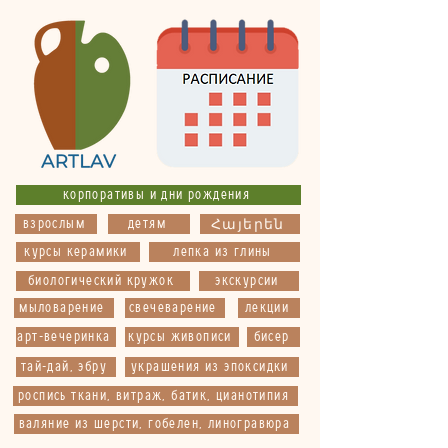
корпоративы и дни рождения
взрослым
детям
Հայերեն
курсы керамики
лепка из глины
биологический кружок
экскурсии
мыловарение
свечеварение
лекции
арт-вечеринка
курсы живописи
бисер
тай-дай, эбру
украшения из эпоксидки
роспись ткани, витраж, батик, цианотипия
валяние из шерсти, гобелен, линогравюра