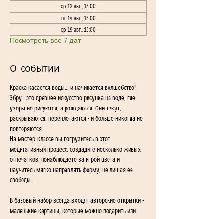
ср, 12 авг., 15:00
пт, 14 авг., 15:00
ср, 19 авг., 15:00
Посмотреть все 7 дат
О событии
Краска касается воды... и начинается волшебство!
Эбру - это древнее искусство рисунка на воде, где 
узоры не рисуются, а рождаются. Они текут, 
раскрываются, переплетаются - и больше никогда не 
повторяются.
На мастер-классе вы погрузитесь в этот 
медитативный процесс: создадите несколько живых 
отпечатков, понаблюдаете за игрой цвета и 
научитесь мягко направлять форму, не лишая её 
свободы.
В базовый набор всегда входят авторские открытки - 
маленькие картины, которые можно подарить или 