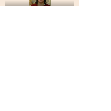
1-й переулок Айгедзора 54/2
Ереван, Армения