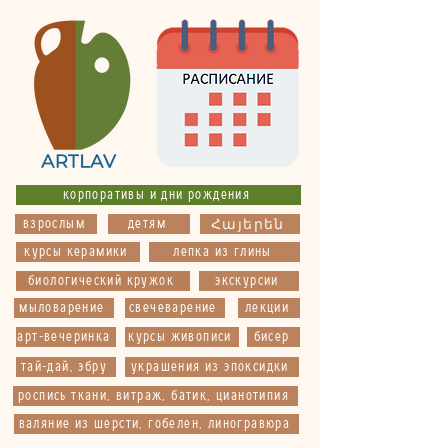
корпоративы и дни рождения
взрослым
детям
Հայերեն
курсы керамики
лепка из глины
биологический кружок
экскурсии
мыловарение
свечеварение
лекции
арт-вечеринка
курсы живописи
бисер
тай-дай, эбру
украшения из эпоксидки
роспись ткани, витраж, батик, цианотипия
валяние из шерсти, гобелен, линогравюра