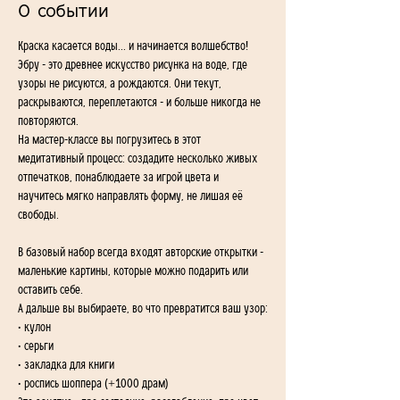
О событии
Краска касается воды... и начинается волшебство!
Эбру - это древнее искусство рисунка на воде, где 
узоры не рисуются, а рождаются. Они текут, 
раскрываются, переплетаются - и больше никогда не 
повторяются.
На мастер-классе вы погрузитесь в этот 
медитативный процесс: создадите несколько живых 
отпечатков, понаблюдаете за игрой цвета и 
научитесь мягко направлять форму, не лишая её 
свободы.
В базовый набор всегда входят авторские открытки - 
маленькие картины, которые можно подарить или 
оставить себе.
А дальше вы выбираете, во что превратится ваш узор:
• кулон
• серьги
• закладка для книги
• роспись шоппера (+1000 драм)