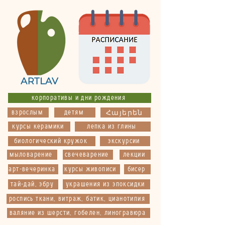
корпоративы и дни рождения
взрослым
детям
Հայերեն
курсы керамики
лепка из глины
биологический кружок
экскурсии
мыловарение
свечеварение
лекции
арт-вечеринка
курсы живописи
бисер
тай-дай, эбру
украшения из эпоксидки
роспись ткани, витраж, батик, цианотипия
валяние из шерсти, гобелен, линогравюра