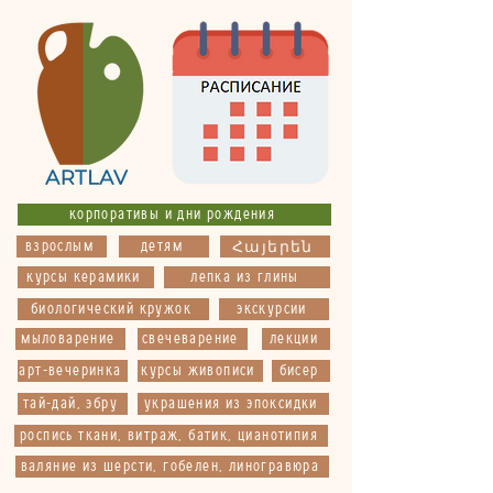
корпоративы и дни рождения
взрослым
детям
Հայերեն
курсы керамики
лепка из глины
биологический кружок
экскурсии
мыловарение
свечеварение
лекции
арт-вечеринка
курсы живописи
бисер
тай-дай, эбру
украшения из эпоксидки
роспись ткани, витраж, батик, цианотипия
валяние из шерсти, гобелен, линогравюра