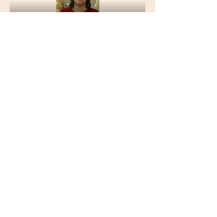
1-й переулок Айгедзора 54/2
Ереван, Армения