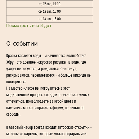
пт, 07 авг., 15:00
ср, 12 авг., 15:00
пт, 14 авг., 15:00
Посмотреть все 8 дат
О событии
Краска касается воды... и начинается волшебство!
Эбру - это древнее искусство рисунка на воде, где 
узоры не рисуются, а рождаются. Они текут, 
раскрываются, переплетаются - и больше никогда не 
повторяются.
На мастер-классе вы погрузитесь в этот 
медитативный процесс: создадите несколько живых 
отпечатков, понаблюдаете за игрой цвета и 
научитесь мягко направлять форму, не лишая её 
свободы.
В базовый набор всегда входят авторские открытки - 
маленькие картины, которые можно подарить или 