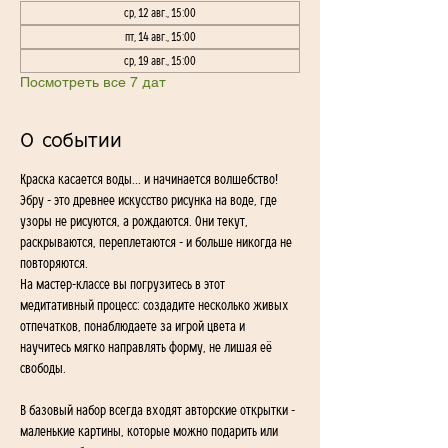
ср, 12 авг., 15:00
пт, 14 авг., 15:00
ср, 19 авг., 15:00
Посмотреть все 7 дат
О событии
Краска касается воды... и начинается волшебство!
Эбру - это древнее искусство рисунка на воде, где 
узоры не рисуются, а рождаются. Они текут, 
раскрываются, переплетаются - и больше никогда не 
повторяются.
На мастер-классе вы погрузитесь в этот 
медитативный процесс: создадите несколько живых 
отпечатков, понаблюдаете за игрой цвета и 
научитесь мягко направлять форму, не лишая её 
свободы.
В базовый набор всегда входят авторские открытки - 
маленькие картины, которые можно подарить или 