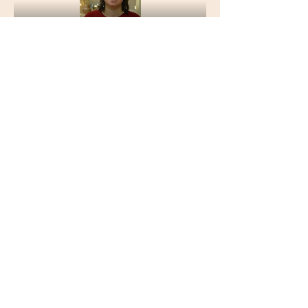
1-й переулок Айгедзора 54/2
Ереван, Армения