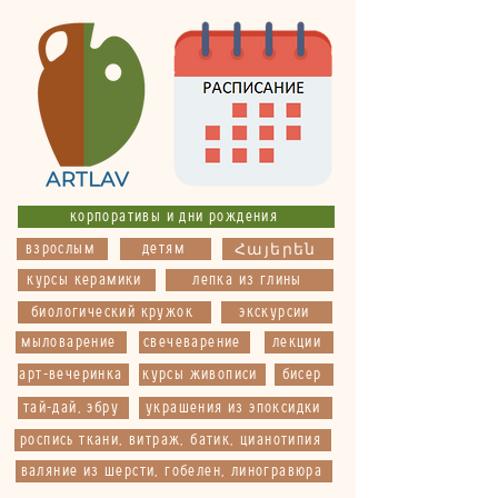
корпоративы и дни рождения
взрослым
детям
Հայերեն
курсы керамики
лепка из глины
биологический кружок
экскурсии
мыловарение
свечеварение
лекции
арт-вечеринка
курсы живописи
бисер
тай-дай, эбру
украшения из эпоксидки
роспись ткани, витраж, батик, цианотипия
валяние из шерсти, гобелен, линогравюра