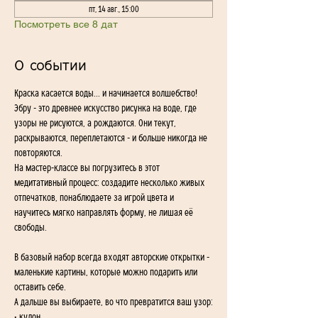
пт, 14 авг., 15:00
Посмотреть все 8 дат
О событии
Краска касается воды... и начинается волшебство!
Эбру - это древнее искусство рисунка на воде, где 
узоры не рисуются, а рождаются. Они текут, 
раскрываются, переплетаются - и больше никогда не 
повторяются.
На мастер-классе вы погрузитесь в этот 
медитативный процесс: создадите несколько живых 
отпечатков, понаблюдаете за игрой цвета и 
научитесь мягко направлять форму, не лишая её 
свободы.
В базовый набор всегда входят авторские открытки - 
маленькие картины, которые можно подарить или 
оставить себе.
А дальше вы выбираете, во что превратится ваш узор:
• кулон