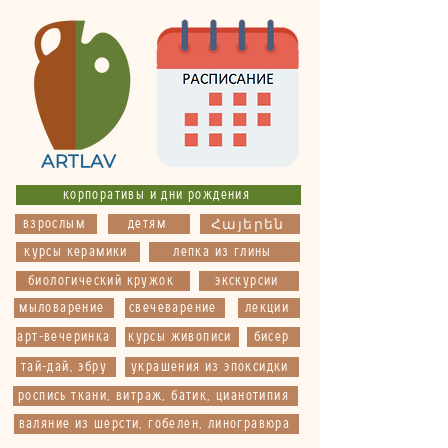
корпоративы и дни рождения
взрослым
детям
Հայերեն
курсы керамики
лепка из глины
биологический кружок
экскурсии
мыловарение
свечеварение
лекции
арт-вечеринка
курсы живописи
бисер
тай-дай, эбру
украшения из эпоксидки
роспись ткани, витраж, батик, цианотипия
валяние из шерсти, гобелен, линогравюра