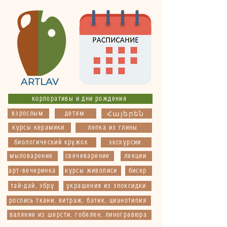
корпоративы и дни рождения
взрослым
детям
Հայերեն
курсы керамики
лепка из глины
биологический кружок
экскурсии
мыловарение
свечеварение
лекции
арт-вечеринка
курсы живописи
бисер
тай-дай, эбру
украшения из эпоксидки
роспись ткани, витраж, батик, цианотипия
валяние из шерсти, гобелен, линогравюра