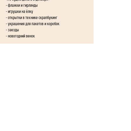
- флажки и гирлянды
- игрушки на ёлку
- открытки в технике скрапбукинг
- украшения для пакетов и коробок
- заезды
- новогодний венок
1-й переулок Айгедзора 54/2
Ереван, Армения
+374 955-24-655