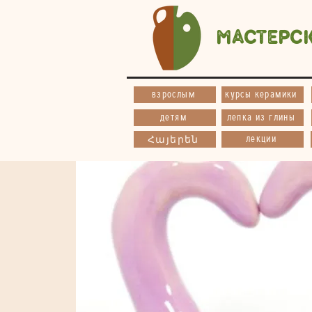
Мастерс
взрослым
курсы керамики
детям
лепка из глины
лекции
Հայերեն