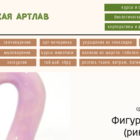
курсы и 
кая АртЛав
биологическ
корпоративы и 
свечеварение
арт-вечеринка
украшения из эпоксидки
мыловарение
курсы живописи
валяние из шерсти, гобелен
экскурсии
тай-дай, эбру
роспись ткани, витраж, бати
с
Фигу
(ри