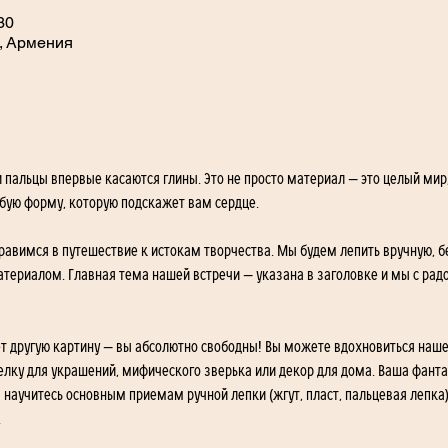
30
, Армения
и пальцы впервые касаются глины. Это не просто материал — это целый мир,
бую форму, которую подскажет вам сердце.
авимся в путешествие к истокам творчества. Мы будем лепить вручную, без
атериалом. Главная тема нашей встречи — указана в заголовке и мы с ра
т другую картину — вы абсолютно свободны! Вы можете вдохновиться наше
релку для украшений, мифического зверька или декор для дома. Ваша фант
 научитесь основным приемам ручной лепки (жгут, пласт, пальцевая лепка)
.