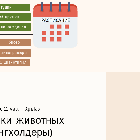
студии
ий кружок
дни рождения
бисер
, линогравюра
к, цианотипия
р, 11 мар.
  |  
АртЛав
рки животных
нгхолдеры)