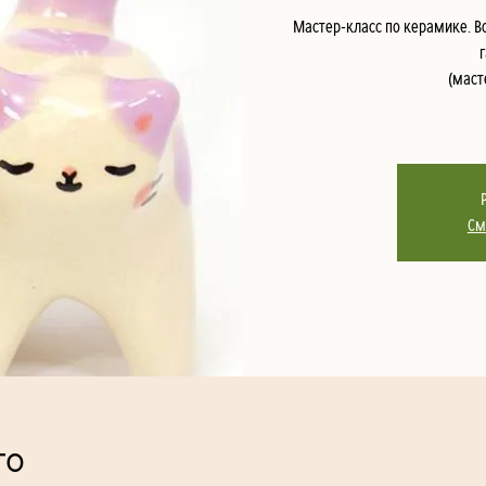
Мастер-класс по керамике. В
(маст
См
то