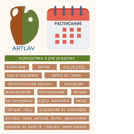
корпоративы и дни рождения
взрослым
детям
Հայերեն
курсы керамики
лепка из глины
биологический кружок
экскурсии
мыловарение
свечеварение
лекции
арт-вечеринка
курсы живописи
бисер
тай-дай, эбру
украшения из эпоксидки
роспись ткани, витраж, батик, цианотипия
валяние из шерсти, гобелен, линогравюра