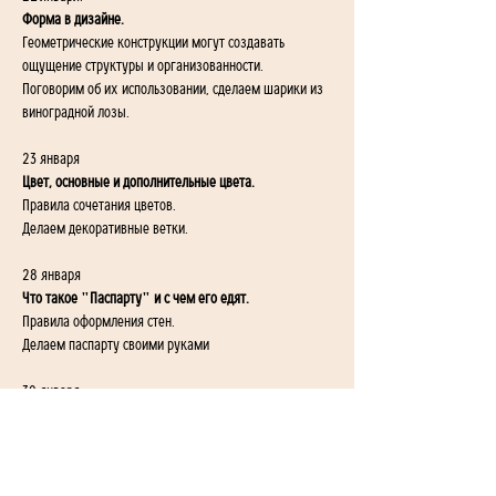
Форма в дизайне.
Геометрические конструкции могут создавать 
ощущение структуры и организованности.
Поговорим об их использовании, сделаем шарики из 
виноградной лозы.
23 января 
Цвет, основные и дополнительные цвета.
Правила сочетания цветов.
Делаем декоративные ветки.
28 января 
Что такое "Паспарту" и с чем его едят.
Правила оформления стен.
Делаем паспарту своими руками
30 января
Цвет года
На 2025 год институт цвета Pantone выбирает Mocha 
Mousse, согревающий коричневый оттенок, 
пронизанный богатством"