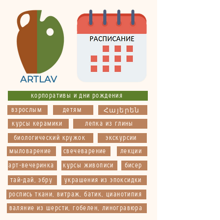
корпоративы и дни рождения
взрослым
детям
Հայերեն
курсы керамики
лепка из глины
биологический кружок
экскурсии
мыловарение
свечеварение
лекции
арт-вечеринка
курсы живописи
бисер
тай-дай, эбру
украшения из эпоксидки
роспись ткани, витраж, батик, цианотипия
валяние из шерсти, гобелен, линогравюра