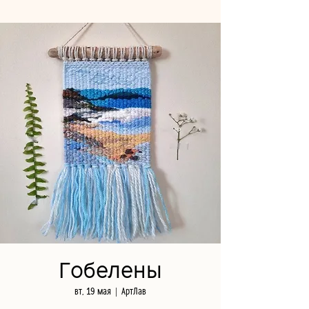
Гобелены
вт, 19 мая
  |  
АртЛав