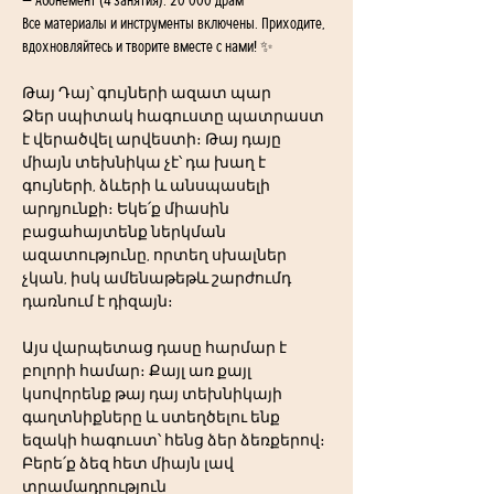
— Абонемент (4 занятия): 20 000 драм
Все материалы и инструменты включены. Приходите, 
вдохновляйтесь и творите вместе с нами! ✨
Թայ Դայ՝ գույների ազատ պար
Ձեր սպիտակ հագուստը պատրաստ 
է վերածվել արվեստի։ Թայ դայը 
միայն տեխնիկա չէ՝ դա խաղ է 
գույների, ձևերի և անսպասելի 
արդյունքի։ Եկե՛ք միասին 
բացահայտենք ներկման 
ազատությունը, որտեղ սխալներ 
չկան, իսկ ամենաթեթև շարժումդ 
դառնում է դիզայն։
Այս վարպետաց դասը հարմար է 
բոլորի համար։ Քայլ առ քայլ 
կսովորենք թայ դայ տեխնիկայի 
գաղտնիքները և ստեղծելու ենք 
եզակի հագուստ՝ հենց ձեր ձեռքերով։
Բերե՛ք ձեզ հետ միայն լավ 
տրամադրություն