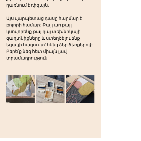
դառնում է դիզայն։
Այս վարպետաց դասը հարմար է 
բոլորի համար։ Քայլ առ քայլ 
կսովորենք թայ դայ տեխնիկայի 
գաղտնիքները և ստեղծելու ենք 
եզակի հագուստ՝ հենց ձեր ձեռքերով։
Բերե՛ք ձեզ հետ միայն լավ 
տրամադրություն