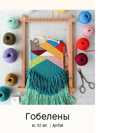
Гобелены
вс, 02 авг.
  |  
АртЛав