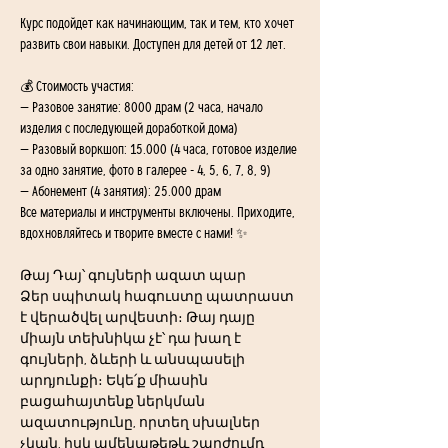
Курс подойдет как начинающим, так и тем, кто хочет 
развить свои навыки. Доступен для детей от 12 лет.
💰 Стоимость участия:
— Разовое занятие: 8000 драм (2 часа, начало 
изделия с последующей доработкой дома)
— Разовый воркшоп: 15.000 (4 часа, готовое изделие 
за одно занятие, фото в галерее - 4, 5, 6, 7, 8, 9)
— Абонемент (4 занятия): 25.000 драм
Все материалы и инструменты включены. Приходите, 
вдохновляйтесь и творите вместе с нами! ✨
Թայ Դայ՝ գույների ազատ պար
Ձեր սպիտակ հագուստը պատրաստ 
է վերածվել արվեստի։ Թայ դայը 
միայն տեխնիկա չէ՝ դա խաղ է 
գույների, ձևերի և անսպասելի 
արդյունքի։ Եկե՛ք միասին 
բացահայտենք ներկման 
ազատությունը, որտեղ սխալներ 
չկան, իսկ ամենաթեթև շարժումդ 