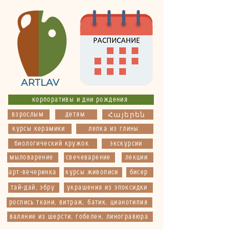
корпоративы и дни рождения
взрослым
детям
Հայերեն
курсы керамики
лепка из глины
биологический кружок
экскурсии
мыловарение
свечеварение
лекции
арт-вечеринка
курсы живописи
бисер
тай-дай, эбру
украшения из эпоксидки
роспись ткани, витраж, батик, цианотипия
валяние из шерсти, гобелен, линогравюра