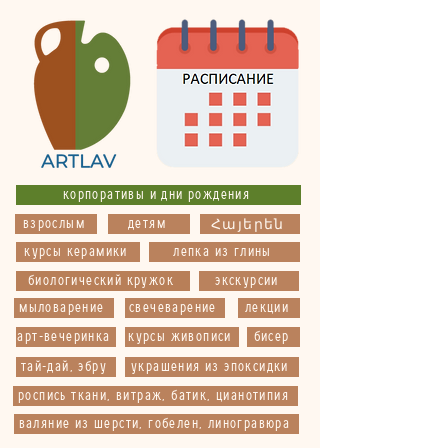
корпоративы и дни рождения
взрослым
детям
Հայերեն
курсы керамики
лепка из глины
биологический кружок
экскурсии
мыловарение
свечеварение
лекции
арт-вечеринка
курсы живописи
бисер
тай-дай, эбру
украшения из эпоксидки
роспись ткани, витраж, батик, цианотипия
валяние из шерсти, гобелен, линогравюра