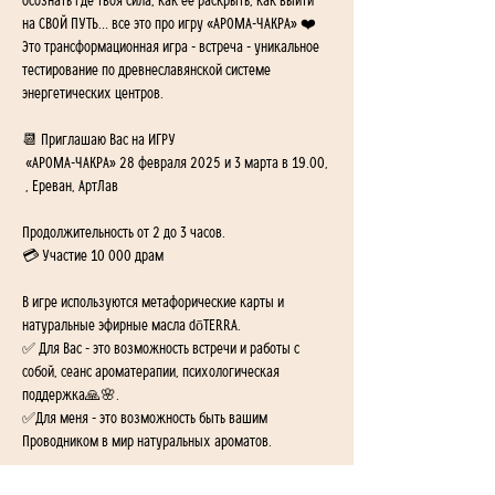
осознать где твоя сила, как ее раскрыть, как выйти 
на СВОЙ ПУТЬ… все это про игру «АРОМА-ЧАКРА» ❤️
Это трансформационная игра - встреча - уникальное 
тестирование по древнеславянской системе 
энергетических центров. 
📆 Приглашаю Вас на ИГРУ
 «АРОМА-ЧАКРА» 28 февраля 2025 и 3 марта в 19.00, 
 , Ереван, АртЛав 
Продолжительность от 2 до 3 часов. 
💳 Участие 10 000 драм
В игре используются метафорические карты и 
натуральные эфирные масла dōTERRA. 
✅ Для Вас - это возможность встречи и работы с 
собой, сеанс ароматерапии, психологическая 
поддержка🙏🌸.
✅Для меня - это возможность быть вашим 
Проводником в мир натуральных ароматов.
Записывайтесь  заранее (количество участников 