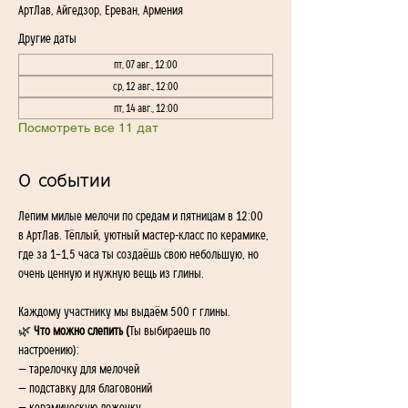
АртЛав, Айгедзор, Ереван, Армения
Другие даты
пт, 07 авг., 12:00
ср, 12 авг., 12:00
пт, 14 авг., 12:00
Посмотреть все 11 дат
О событии
Лепим милые мелочи по средам и пятницам в 12:00 
в АртЛав. Тёплый, уютный мастер-класс по керамике, 
где за 1–1,5 часа ты создаёшь свою небольшую, но 
очень ценную и нужную вещь из глины.
Каждому участнику мы выдаём 500 г глины.
🌿
 Что можно слепить (
Ты выбираешь по 
настроению):
— тарелочку для мелочей
— подставку для благовоний