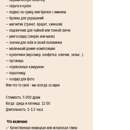
— керамическую ложечку
— серьги и кулон
— подвес на сумку или брелок с именем
— бусины для украшений
— магнитик (гранат, Арарат, хинкали)
— подсвечник для чайной или тонкой свечи
— рингхолдер (зверёк или маяк)
— значки для себя и своей половинки
— маленький домик-композицию
— кулончики (мухомор, конфетка, ключик, зелье…)
— пуговицы
— «тревожные камушки»
— пашотницу
— холдер для фото
Или что-то своё - мы всегда за идеи 
Стоимость: 5.000 драм
Когда: среда и пятница, 12:00
Длительность: 1–1,5 часа
 Что включено
✅ Качественная немецкая или испанская глина