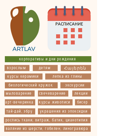
корпоративы и дни рождения
взрослым
детям
Հայերեն
курсы керамики
лепка из глины
биологический кружок
экскурсии
мыловарение
свечеварение
лекции
арт-вечеринка
курсы живописи
бисер
тай-дай, эбру
украшения из эпоксидки
роспись ткани, витраж, батик, цианотипия
валяние из шерсти, гобелен, линогравюра