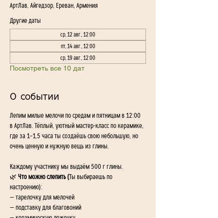
АртЛав, Айгедзор, Ереван, Армения
Другие даты
ср, 12 авг., 12:00
пт, 14 авг., 12:00
ср, 19 авг., 12:00
Посмотреть все 10 дат
О событии
Лепим милые мелочи по средам и пятницам в 12:00 
в АртЛав. Тёплый, уютный мастер-класс по керамике, 
где за 1–1,5 часа ты создаёшь свою небольшую, но 
очень ценную и нужную вещь из глины.
Каждому участнику мы выдаём 500 г глины.
🌿
 Что можно слепить (
Ты выбираешь по 
настроению):
— тарелочку для мелочей
— подставку для благовоний