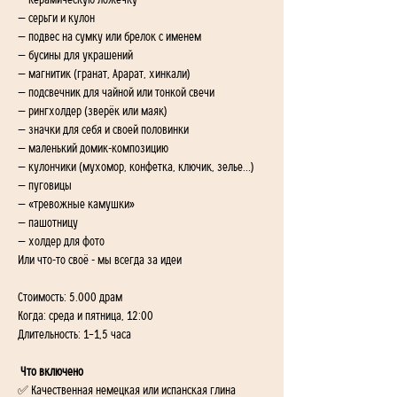
— керамическую ложечку
— серьги и кулон
— подвес на сумку или брелок с именем
— бусины для украшений
— магнитик (гранат, Арарат, хинкали)
— подсвечник для чайной или тонкой свечи
— рингхолдер (зверёк или маяк)
— значки для себя и своей половинки
— маленький домик-композицию
— кулончики (мухомор, конфетка, ключик, зелье…)
— пуговицы
— «тревожные камушки»
— пашотницу
— холдер для фото
Или что-то своё - мы всегда за идеи 
Стоимость: 5.000 драм
Когда: среда и пятница, 12:00
Длительность: 1–1,5 часа
 Что включено
✅ Качественная немецкая или испанская глина