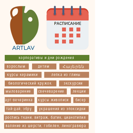
корпоративы и дни рождения
взрослым
детям
Հայերեն
курсы керамики
лепка из глины
биологический кружок
экскурсии
мыловарение
свечеварение
лекции
арт-вечеринка
курсы живописи
бисер
тай-дай, эбру
украшения из эпоксидки
роспись ткани, витраж, батик, цианотипия
валяние из шерсти, гобелен, линогравюра