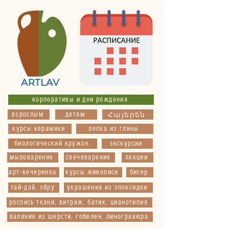
корпоративы и дни рождения
взрослым
детям
Հայերեն
курсы керамики
лепка из глины
биологический кружок
экскурсии
мыловарение
свечеварение
лекции
арт-вечеринка
курсы живописи
бисер
тай-дай, эбру
украшения из эпоксидки
роспись ткани, витраж, батик, цианотипия
валяние из шерсти, гобелен, линогравюра