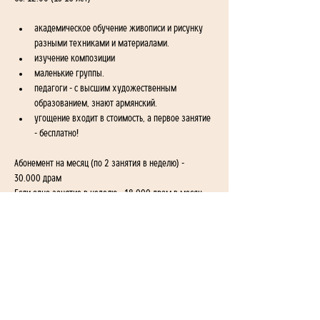
академическое обучение живописи и рисунку 
разными техниками и материалами.
изучение композиции
маленькие группы.
педагоги - с высшим художественным 
образованием, знают армянский. 
угощение входит в стоимость, а первое занятие 
- бесплатно!
Абонемент на месяц (по 2 занятия в неделю) - 
30.000 драм
Если одно занятие в неделю - 18.000 драм в месяц
1-й переулок Айгедзора 54/2
Ереван, Армения