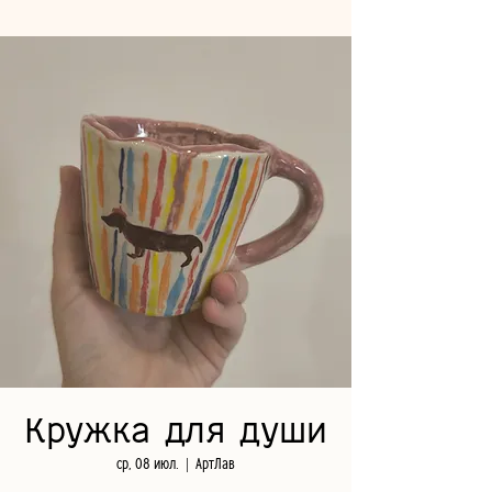
Кружка для души
ср, 08 июл.
  |  
АртЛав