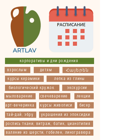
корпоративы и дни рождения
взрослым
детям
Հայերեն
курсы керамики
лепка из глины
биологический кружок
экскурсии
мыловарение
свечеварение
лекции
арт-вечеринка
курсы живописи
бисер
тай-дай, эбру
украшения из эпоксидки
роспись ткани, витраж, батик, цианотипия
валяние из шерсти, гобелен, линогравюра