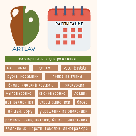
корпоративы и дни рождения
взрослым
детям
Հայերեն
курсы керамики
лепка из глины
биологический кружок
экскурсии
мыловарение
свечеварение
лекции
арт-вечеринка
курсы живописи
бисер
тай-дай, эбру
украшения из эпоксидки
роспись ткани, витраж, батик, цианотипия
валяние из шерсти, гобелен, линогравюра