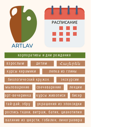
корпоративы и дни рождения
взрослым
детям
Հայերեն
курсы керамики
лепка из глины
биологический кружок
экскурсии
мыловарение
свечеварение
лекции
арт-вечеринка
курсы живописи
бисер
тай-дай, эбру
украшения из эпоксидки
роспись ткани, витраж, батик, цианотипия
валяние из шерсти, гобелен, линогравюра