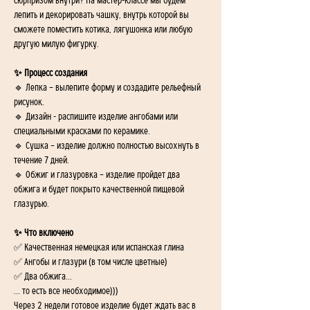
сюрпризом внутри? На мастер-классе мы будем 
лепить и декорировать чашку, внутрь которой вы 
сможете поместить котика, лягушонка или любую 
другую милую фигурку.
✨ Процесс создания
🔹 Лепка – вылепите форму и создадите рельефный 
рисунок.
🔹 Дизайн - распишите изделие ангобами или 
специальными красками по керамике.
🔹 Сушка – изделие должно полностью высохнуть в 
течение 7 дней.
🔹 Обжиг и глазуровка – изделие пройдет два 
обжига и будет покрыто качественной пищевой 
глазурью.
✨ Что включено
✅ Качественная немецкая или испанская глина
✅ Ангобы и глазури (в том числе цветные)
✅ Два обжига...
... то есть все необходимое)))
Через 2 недели готовое изделие будет ждать вас в 