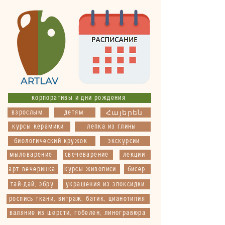
корпоративы и дни рождения
взрослым
детям
Հայերեն
курсы керамики
лепка из глины
биологический кружок
экскурсии
мыловарение
свечеварение
лекции
арт-вечеринка
курсы живописи
бисер
тай-дай, эбру
украшения из эпоксидки
роспись ткани, витраж, батик, цианотипия
валяние из шерсти, гобелен, линогравюра