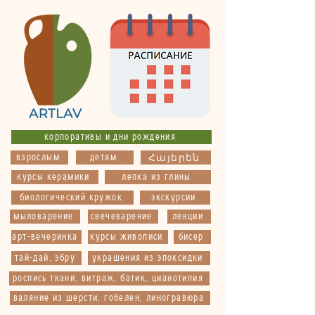
корпоративы и дни рождения
взрослым
детям
Հայերեն
курсы керамики
лепка из глины
биологический кружок
экскурсии
мыловарение
свечеварение
лекции
арт-вечеринка
курсы живописи
бисер
тай-дай, эбру
украшения из эпоксидки
роспись ткани, витраж, батик, цианотипия
валяние из шерсти, гобелен, линогравюра