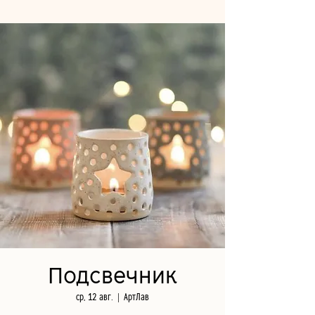
Подсвечник
ср, 12 авг.
  |  
АртЛав