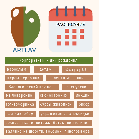
корпоративы и дни рождения
взрослым
детям
Հայերեն
курсы керамики
лепка из глины
биологический кружок
экскурсии
мыловарение
свечеварение
лекции
арт-вечеринка
курсы живописи
бисер
тай-дай, эбру
украшения из эпоксидки
роспись ткани, витраж, батик, цианотипия
валяние из шерсти, гобелен, линогравюра