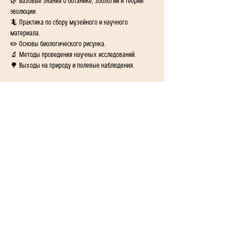
🌿 Базовые знания о ботанике, зоологии и теории 
эволюции.
🦎 Практика по сбору музейного и научного 
материала.
✏️ Основы биологического рисунка.
🔬 Методы проведения научных исследований.
🌳 Выходы на природу и полевые наблюдения.
⏰ Продолжительность: 1,5 часа
💵 Стоимость: 5000 драм за занятие
Это кружок для тех, кто хочет не просто читать о 
биологии в учебнике, а видеть её вживую, 
исследовать, открывать и удивляться.
Вести кружок будет Леонид Неймарк, зоолог, 
выпускник биологического факультета МГУ.
1-й переулок Айгедзора 54/2