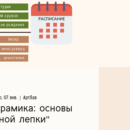
студии
ий кружок
дни рождения
бисер
, линогравюра
к, цианотипия
р, 07 янв.
  |  
АртЛав
ерамика: основы
ной лепки"