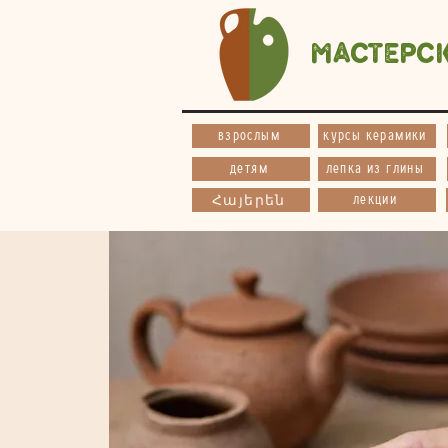
Мастерс
взрослым
курсы керамики
детям
лепка из глины
лекции
Հայերեն