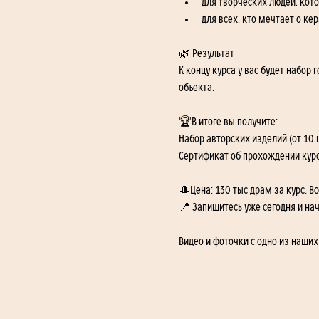
для творческих людей, кот
для всех, кто мечтает о кер
🌿 Результат
К концу курса у вас будет набор
объекта.
🏆В итоге вы получите:
Набор авторских изделий (от 10 
Сертификат об прохождении кур
🎩Цена: 130 тыс драм за курс. В
📍 Запишитесь уже сегодня и нач
Видео и фоточки с одно из наших