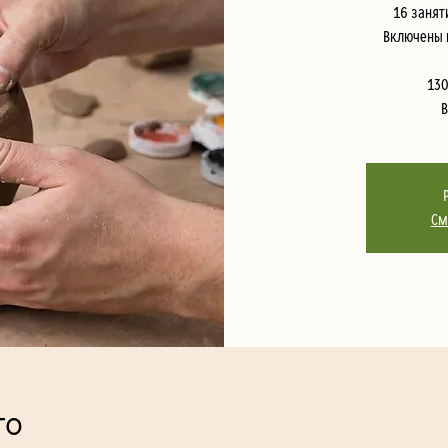
16 занят
Включены в
130
См
то