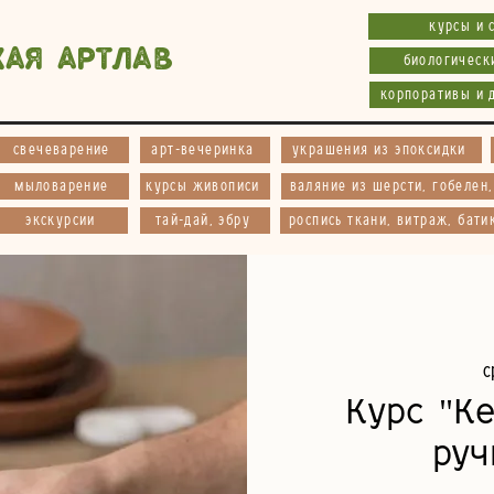
курсы и 
кая АртЛав
биологическ
корпоративы и 
свечеварение
арт-вечеринка
украшения из эпоксидки
мыловарение
курсы живописи
валяние из шерсти, гобелен
экскурсии
тай-дай, эбру
роспись ткани, витраж, бати
с
Курс "К
руч