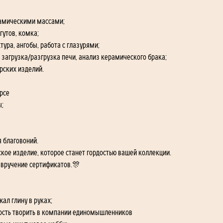
амическими массами;
гутов, комка;
ура, ангобы, работа с глазурями;
 загрузка/разгрузка печи, анализ керамического брака;
рских изделий.
рсе
ы;
я благовоний.
кое изделие, которое станет гордостью вашей коллекции.
 вручение сертификатов.🎊
жал глину в руках;
ость творить в компании единомышленников 