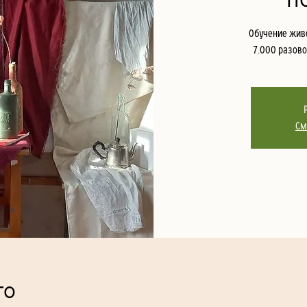
Обучение живо
7.000 разово
См
то