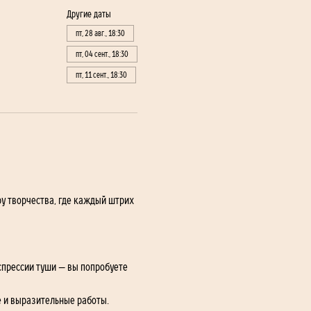
Другие даты
пт, 28 авг., 18:30
пт, 04 сент., 18:30
пт, 11 сент., 18:30
у творчества, где каждый штрих 
спрессии туши — вы попробуете 
е и выразительные работы.