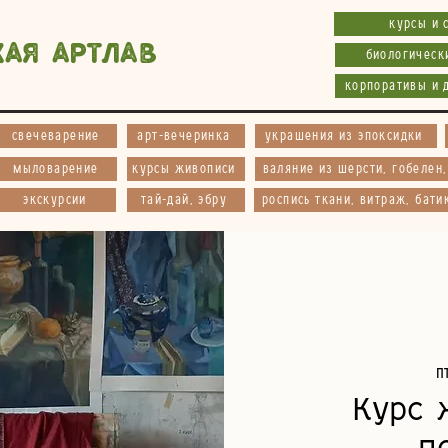
курсы и 
кая АртЛав
биологическ
корпоративы и 
свечеварение
арт-вечеринка
украшения из эпоксидки
мыловарение
курсы живописи
валяние из шерсти, гобелен
экскурсии
тай-дай, эбру
роспись ткани, витраж, бати
п
Курс 
п