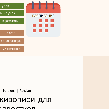
студии
ий кружок
дни рождения
бисер
, линогравюра
к, цианотипия
т, 10 июл.
  |  
АртЛав
живописи для
одростков