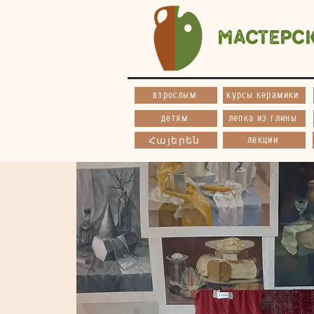
Мастерс
взрослым
курсы керамики
детям
лепка из глины
лекции
Հայերեն