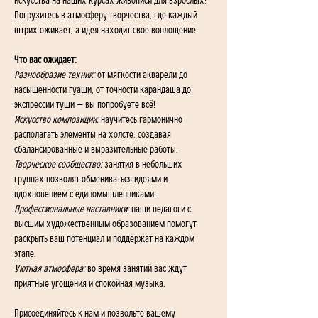
искусства на наших курсах живописи для взрослых! 
Погрузитесь в атмосферу творчества, где каждый 
штрих оживает, а идея находит своё воплощение.
Что вас ожидает:
Разнообразие техник:
 от мягкости акварели до 
насыщенности гуаши, от точности карандаша до 
экспрессии туши — вы попробуете всё!
Искусство композиции:
 научитесь гармонично 
располагать элементы на холсте, создавая 
сбалансированные и выразительные работы.
Творческое сообщество:
 занятия в небольших 
группах позволят обмениваться идеями и 
вдохновением с единомышленниками.
Профессиональные наставники:
 наши педагоги с 
высшим художественным образованием помогут 
раскрыть ваш потенциал и поддержат на каждом 
этапе.
Уютная атмосфера:
 во время занятий вас ждут 
приятные угощения и спокойная музыка.
Присоединяйтесь к нам и позвольте вашему 