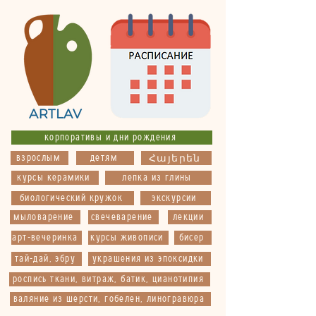
корпоративы и дни рождения
взрослым
детям
Հայերեն
курсы керамики
лепка из глины
биологический кружок
экскурсии
мыловарение
свечеварение
лекции
арт-вечеринка
курсы живописи
бисер
тай-дай, эбру
украшения из эпоксидки
роспись ткани, витраж, батик, цианотипия
валяние из шерсти, гобелен, линогравюра