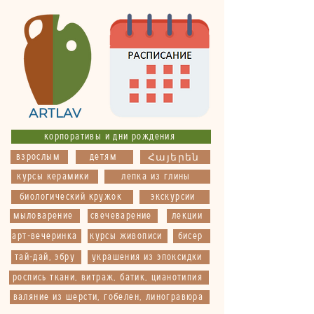
корпоративы и дни рождения
взрослым
детям
Հայերեն
курсы керамики
лепка из глины
биологический кружок
экскурсии
мыловарение
свечеварение
лекции
арт-вечеринка
курсы живописи
бисер
тай-дай, эбру
украшения из эпоксидки
роспись ткани, витраж, батик, цианотипия
валяние из шерсти, гобелен, линогравюра