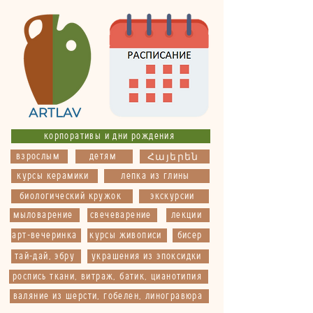
корпоративы и дни рождения
взрослым
детям
Հայերեն
курсы керамики
лепка из глины
биологический кружок
экскурсии
мыловарение
свечеварение
лекции
арт-вечеринка
курсы живописи
бисер
тай-дай, эбру
украшения из эпоксидки
роспись ткани, витраж, батик, цианотипия
валяние из шерсти, гобелен, линогравюра