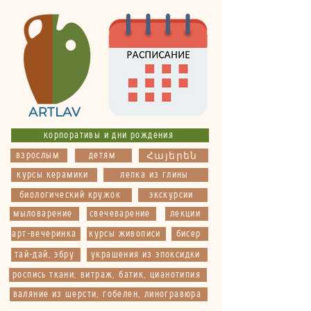
корпоративы и дни рождения
взрослым
детям
Հայերեն
курсы керамики
лепка из глины
биологический кружок
экскурсии
мыловарение
свечеварение
лекции
арт-вечеринка
курсы живописи
бисер
тай-дай, эбру
украшения из эпоксидки
роспись ткани, витраж, батик, цианотипия
валяние из шерсти, гобелен, линогравюра