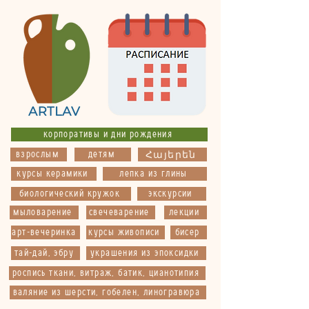
корпоративы и дни рождения
взрослым
детям
Հայերեն
курсы керамики
лепка из глины
биологический кружок
экскурсии
мыловарение
свечеварение
лекции
арт-вечеринка
курсы живописи
бисер
тай-дай, эбру
украшения из эпоксидки
роспись ткани, витраж, батик, цианотипия
валяние из шерсти, гобелен, линогравюра