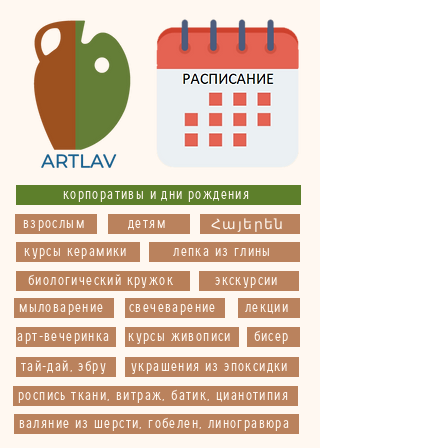
корпоративы и дни рождения
взрослым
детям
Հայերեն
курсы керамики
лепка из глины
биологический кружок
экскурсии
мыловарение
свечеварение
лекции
арт-вечеринка
курсы живописи
бисер
тай-дай, эбру
украшения из эпоксидки
роспись ткани, витраж, батик, цианотипия
валяние из шерсти, гобелен, линогравюра