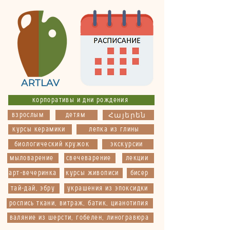
корпоративы и дни рождения
взрослым
детям
Հայերեն
курсы керамики
лепка из глины
биологический кружок
экскурсии
мыловарение
свечеварение
лекции
арт-вечеринка
курсы живописи
бисер
тай-дай, эбру
украшения из эпоксидки
роспись ткани, витраж, батик, цианотипия
валяние из шерсти, гобелен, линогравюра