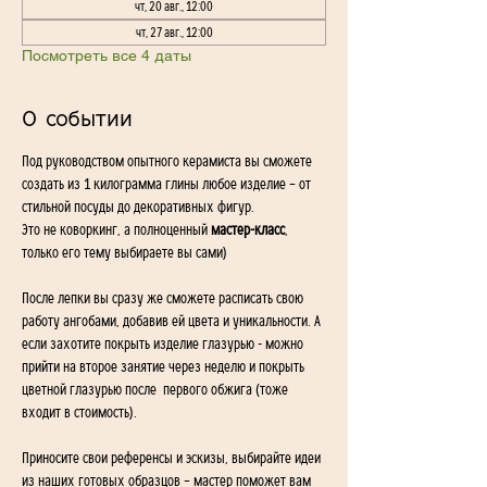
чт, 20 авг., 12:00
чт, 27 авг., 12:00
Посмотреть все 4 даты
О событии
Под руководством опытного керамиста вы сможете 
создать из 1 килограмма глины любое изделие – от 
стильной посуды до декоративных фигур. 
Это не коворкинг, а полноценный 
мастер-класс
, 
только его тему выбираете вы сами)
После лепки вы сразу же сможете расписать свою 
работу ангобами, добавив ей цвета и уникальности. А 
если захотите покрыть изделие глазурью - можно 
прийти на второе занятие через неделю и покрыть 
цветной глазурью после  первого обжига (тоже 
входит в стоимость).
Приносите свои референсы и эскизы, выбирайте идеи 
из наших готовых образцов – мастер поможет вам 