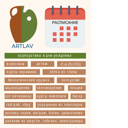
корпоративы и дни рождения
взрослым
детям
Հայերեն
курсы керамики
лепка из глины
биологический кружок
экскурсии
мыловарение
свечеварение
лекции
арт-вечеринка
курсы живописи
бисер
тай-дай, эбру
украшения из эпоксидки
роспись ткани, витраж, батик, цианотипия
валяние из шерсти, гобелен, линогравюра