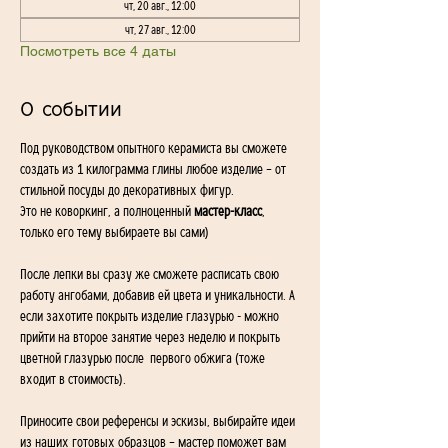
чт, 20 авг., 12:00
чт, 27 авг., 12:00
Посмотреть все 4 даты
О событии
Под руководством опытного керамиста вы сможете 
создать из 1 килограмма глины любое изделие – от 
стильной посуды до декоративных фигур. 
Это не коворкинг, а полноценный 
мастер-класс
, 
только его тему выбираете вы сами)
После лепки вы сразу же сможете расписать свою 
работу ангобами, добавив ей цвета и уникальности. А 
если захотите покрыть изделие глазурью - можно 
прийти на второе занятие через неделю и покрыть 
цветной глазурью после  первого обжига (тоже 
входит в стоимость).
Приносите свои референсы и эскизы, выбирайте идеи 
из наших готовых образцов – мастер поможет вам 