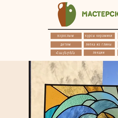
Мастерс
взрослым
курсы керамики
детям
лепка из глины
лекции
Հայերեն