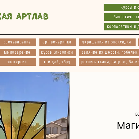
курсы и 
кая АртЛав
биологическ
корпоративы и 
свечеварение
арт-вечеринка
украшения из эпоксидки
мыловарение
курсы живописи
валяние из шерсти, гобелен
экскурсии
тай-дай, эбру
роспись ткани, витраж, бати
в
Маг