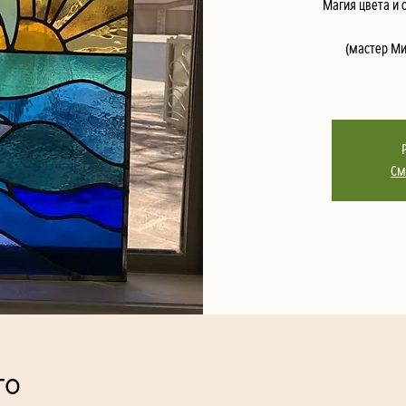
Магия цвета и 
(мастер Ми
См
то