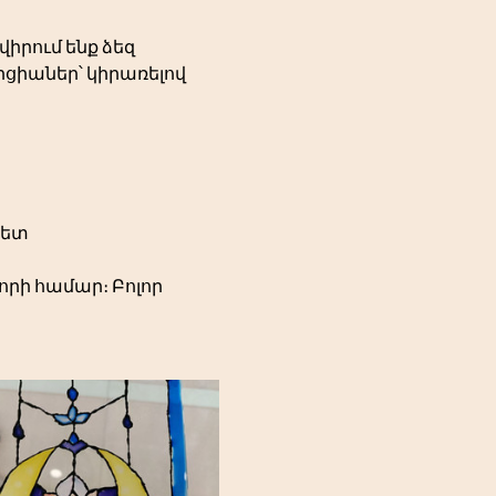
իրում ենք ձեզ 
ցիաներ՝ կիրառելով 
հետ
որի համար։ Բոլոր 