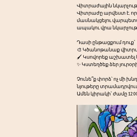
Վիտրաժային նկարչութ
Վիտրաժը արվեստ է, որը
մասնակցելու վարպետաց
ապակու վրա նկարչու
Դասի ընթացքում դուք՝
🎨 Կծանոթանաք վիտրա
🖌️ Կսովորեք աշխատել
✨ Կստեղծեք ձեր յուրօ
Չունե՞ք փորձ՝ ոչ մի խ
նյութերը տրամադրվում
Ամեն կիրակի՝ ժամը 12:00