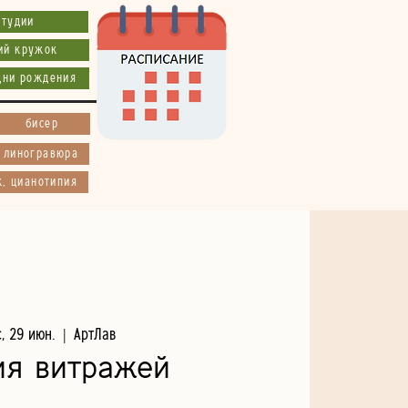
студии
ий кружок
дни рождения
бисер
, линогравюра
к, цианотипия
с, 29 июн.
  |  
АртЛав
ия витражей