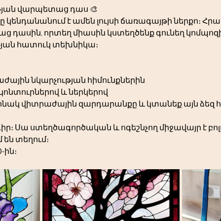
յան վարպետաց դաս 🎨
 կենդանանում է ամեն լույսի ճառագայթի ներքո։ Հրավ
 դասին, որտեղ միասին կստեղծենք գունեղ կոմպոզի
թյան հատուկ տեխնիկա։
ժային նկարչության հիմունքներին
 կոնտուրներով և ներկերով
րինակ վիտրաժային զարդարանքը և կտանեք այն ձեզ 
նդիր։ Սա ստեղծագործական և ոգեշնչող միջավայր է բոլ
 են տեղում։
-ին։