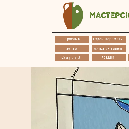
Мастерс
взрослым
курсы керамики
детям
лепка из глины
лекции
Հայերեն