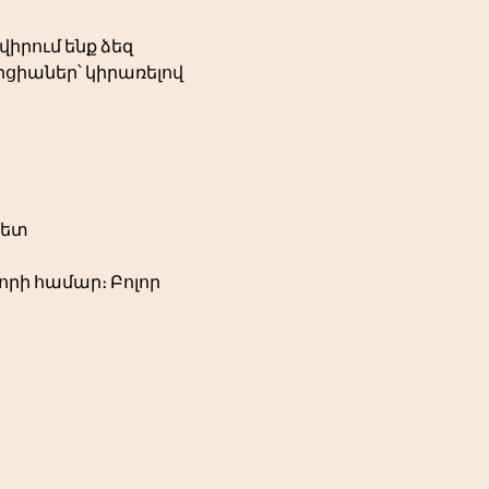
իրում ենք ձեզ 
ցիաներ՝ կիրառելով 
հետ
որի համար։ Բոլոր 