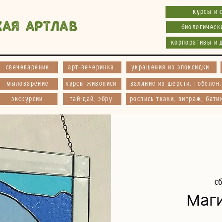
курсы и 
кая АртЛав
биологическ
корпоративы и 
свечеварение
арт-вечеринка
украшения из эпоксидки
мыловарение
курсы живописи
валяние из шерсти, гобелен
экскурсии
тай-дай, эбру
роспись ткани, витраж, бати
сб
Маг