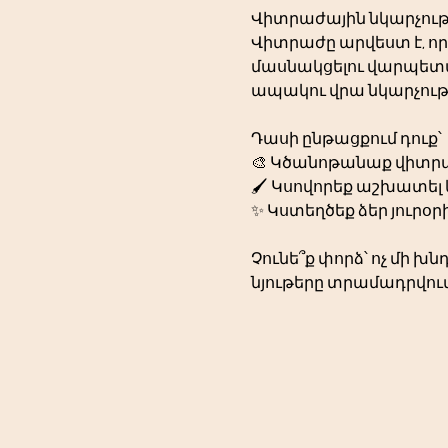
Վիտրաժային նկարչութ
Վիտրաժը արվեստ է, որը
մասնակցելու վարպետաց
ապակու վրա նկարչու
Դասի ընթացքում դուք՝
🎨 Կծանոթանաք վիտրա
🖌️ Կսովորեք աշխատել
✨ Կստեղծեք ձեր յուրօ
Չունե՞ք փորձ՝ ոչ մի խ
նյութերը տրամադրվում