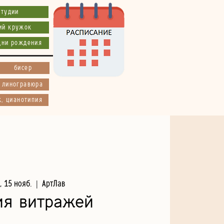
студии
ий кружок
дни рождения
бисер
, линогравюра
к, цианотипия
, 15 нояб.
  |  
АртЛав
ия витражей