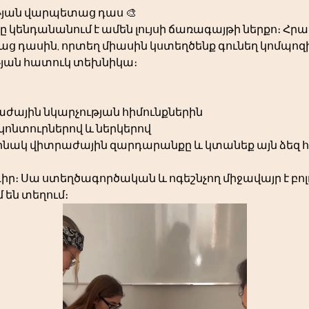
յան վարպետաց դաս 🎨
 կենդանանում է ամեն լույսի ճառագայթի ներքո։ Հրավ
 դասին, որտեղ միասին կստեղծենք գունեղ կոմպոզի
թյան հատուկ տեխնիկա։
ժային նկարչության հիմունքներին
 կոնտուրներով և ներկերով
րինակ վիտրաժային զարդարանքը և կտանեք այն ձեզ 
նդիր։ Սա ստեղծագործական և ոգեշնչող միջավայր է բոլ
 են տեղում։