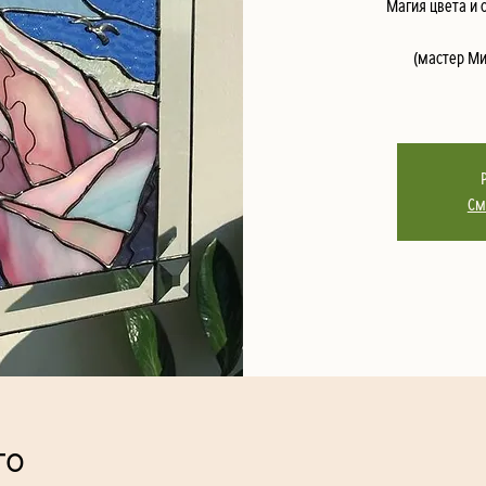
Магия цвета и 
(мастер Ми
См
то