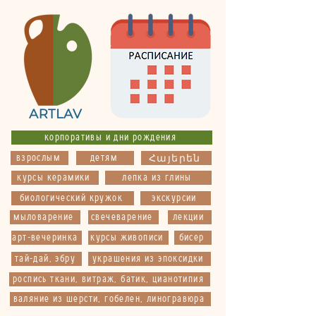
корпоративы и дни рождения
взрослым
детям
Հայերեն
курсы керамики
лепка из глины
биологический кружок
экскурсии
мыловарение
свечеварение
лекции
арт-вечеринка
курсы живописи
бисер
тай-дай, эбру
украшения из эпоксидки
роспись ткани, витраж, батик, цианотипия
валяние из шерсти, гобелен, линогравюра