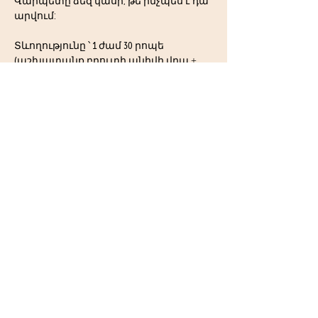
Վարպետը ձեզ կասի, թե ինչպես է դա 
արվում: 
Տևողությունը ՝ 1 ժամ 30 րոպե 
(աշխատանք բրուտի անիվի վրա + 
սեղանի վրա հետագա 
աշխատանքը), 2 ժամ եթե դուք 
երկուսով եք:
Արժեքը ՝
12.000 մեկ անձի համար, 
20.000 եթե դուք երկուսով եք:
Տարիքը ՝ 
Ուսումնակդն դասընթացի դեպքում` 
12+  երեխաները և մեծահասակները
4+ երեխաները  կարող են մասնակցել 
որպես զարգացման դասընթաց
Արժեքը ներառում է բոլոր նյութերը 
թրծումը և ջնարակները: