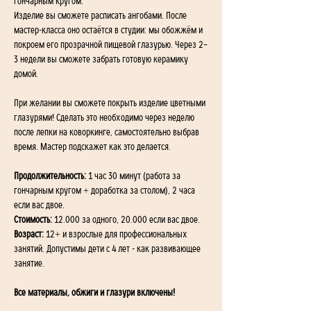
гончарным кругом.
Изделие вы сможете расписать ангобами. После 
мастер-класса оно остаётся в студии: мы обожжём и 
покроем его прозрачной пищевой глазурью. Через 2–
3 недели вы сможете забрать готовую керамику 
домой.
При желании вы сможете покрыть изделие цветными 
глазурями! Сделать это необходимо через неделю 
после лепки на коворкинге, самостоятельно выбрав 
время. Мастер подскажет как это делается.
Продолжительность: 
1 час 30 минут (работа за 
гончарным кругом + доработка за столом), 2 часа 
если вас двое.
Стоимость: 
12.000 за одного, 20.000 если вас двое.
Возраст:
 12+ и взрослые для профессиональных 
занятий. Допустимы дети с 4 лет - как развивающее 
занятие.
Все материалы, обжиги и глазури включены!