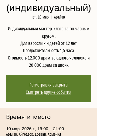
(индивидуальный)
вт, 10 мар.
  |  
АртЛав
Индивидуальный мастер-класс за гончарным
кругом.
Для взрослых и детей от 12 лет
Продолжительность 1,5 часа
Стоимость 12.000 драм за одного человека и
20.000 драм за двоих
Регистрация закрыта
Смотреть другие события
Время и место
10 мар. 2026 г., 19:00 – 21:00
АртЛав, Айгедзор, Ереван, Армения