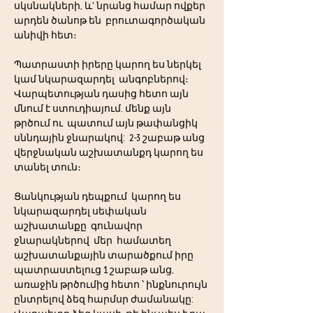
սկսնակների, և' նրանց համար ովքեր 
արդեն ծանոթ են  բրուտագործական 
անիվի հետ։ 
Պատրաստի իրերը կարող ես ներկել 
կամ նկարազարդել  անգոբներով։ 
Վարպետության դասից հետո այն 
մնում է ստուդիայում. մենք այն 
թրծում ու  պատում այն թափանցիկ 
սննդային ջնարակով:  2-3 շաբաթ անց 
վերջնական աշխատանքդ կարող ես 
տանել տուն։ 
Ցանկության դեպքում  կարող ես 
նկարազարդել սեփական 
աշխատանքը  գունավոր 
ջնարակներով  մեր  համատեղ 
աշխատանքային տարածքում իրը 
պատրաստելուց 1 շաբաթ անց, 
առաջին թրծումից հետո ՝ ինքնուրույն 
ընտրելով ձեզ հարմսր ժամանակը: 