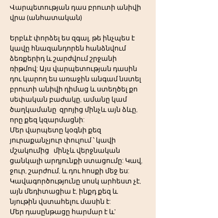
Վարպետության դաս բրուտի անիվի 
վրա (անհատական) 
Երբևէ փորձել ես զգալ, թե ինչպես է 
կավը հնազանդորեն հանձնվում 
ձեռքերիդ և շարժվում շրջանի 
ռիթմով: Այս վարպետության դասին 
դու կարող ես առաջին անգամ նստել 
բրուտի անիվի դիմաց և ստեղծել քո 
սեփական բաժակը, ամանը կամ 
ծաղկամանը  զրոյից մինչև այն ձևը, 
որը քեզ կզարմացնի:
Մեր վարպետը կօգնի քեզ 
յուրաքանչյուր փուլում ՝ կավի 
մշակումից   մինչև վերջնական 
ցանկալի արդյունքի ստացումը: Կավ, 
ջուր, շարժում, և դու հոսքի մեջ ես: 
Կավագործությունը սոսկ արհեստ չէ, 
այն մեդիտացիա է, ինքդ քեզ և 
նյութին վստահելու մասին է:
Մեր դասընթացը հարմար է և' 