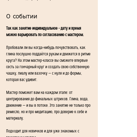
О событии
Так как занятие индивидуальное - дату и время 
можно варьировать по согласованию с мастером. 
Пробовали ли вы когда-нибудь почувствовать, как 
глина послушно поддаётся рукам и движется в ритме 
круга? На этом мастер-классе вы сможете впервые 
сесть за гончарный круг и создать свою собственную 
чашку, пиалу или вазочку — с нуля и до формы, 
которая вас удивит.
Мастер поможет вам на каждом этапе: от 
центрирования до финальных штрихов. Глина, вода, 
движение — и вы в потоке. Это занятие не только про 
ремесло, но и про медитацию, про доверие к себе и 
материалу.
Подходит для новичков и для уже знакомых с 