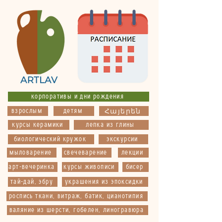
корпоративы и дни рождения
взрослым
детям
Հայերեն
курсы керамики
лепка из глины
биологический кружок
экскурсии
мыловарение
свечеварение
лекции
арт-вечеринка
курсы живописи
бисер
тай-дай, эбру
украшения из эпоксидки
роспись ткани, витраж, батик, цианотипия
валяние из шерсти, гобелен, линогравюра