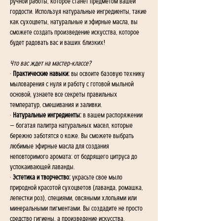
ручной работы, которое станет предметом вашей 
гордости. Используя натуральные ингредиенты, такие 
как сухоцветы, натуральные и эфирные масла, вы 
сможете создать произведение искусства, которое 
будет радовать вас и ваших близких!
Что вас ждет на мастер-классе?
· 
Практические навыки:
 вы освоите базовую технику 
мыловарения с нуля и работу с готовой мыльной 
основой, узнаете все секреты правильных 
температур, смешивания и заливки.
· 
Натуральные ингредиенты:
 в вашем распоряжении 
— богатая палитра натуральных масел, которые 
бережно заботятся о коже. Вы сможете выбрать 
любимые эфирные масла для создания 
неповторимого аромата: от бодрящего цитруса до 
успокаивающей лаванды.
· 
Эстетика и творчество: 
украсьте свое мыло 
природной красотой сухоцветов (лаванда, ромашка, 
лепестки роз), специями, овсяными хлопьями или 
минеральными пигментами. Вы создадите не просто 
средство гигиены, а произведение искусства.