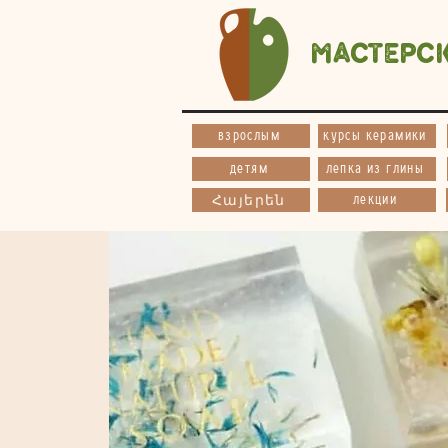
Мастерс
взрослым
курсы керамики
детям
лепка из глины
лекции
Հայերեն