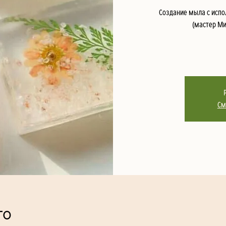
Создание мыла с испо
(мастер Ми
См
то