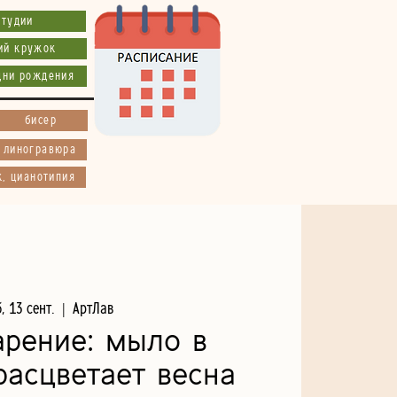
студии
ий кружок
дни рождения
бисер
, линогравюра
к, цианотипия
, 13 сент.
  |  
АртЛав
рение: мыло в
расцветает весна