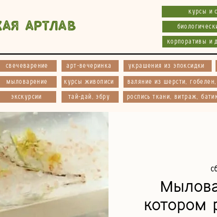
курсы и 
кая АртЛав
биологическ
корпоративы и 
свечеварение
арт-вечеринка
украшения из эпоксидки
мыловарение
курсы живописи
валяние из шерсти, гобелен
экскурсии
тай-дай, эбру
роспись ткани, витраж, бати
сб
Мылова
котором 