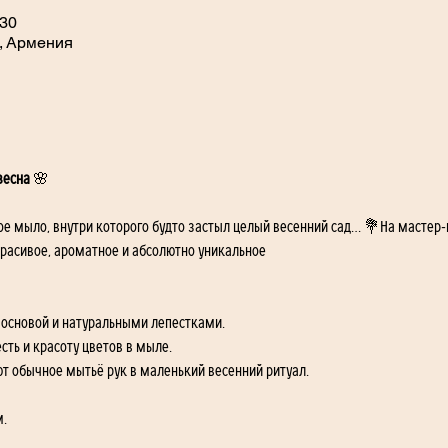
:30
, Армения
весна
 🌸
ое мыло, внутри которого будто застыл целый весенний сад… 💐На мастер
расивое, ароматное и абсолютно уникальное
 основой и натуральными лепестками.
сть и красоту цветов в мыле.
 обычное мытьё рук в маленький весенний ритуал.
м.