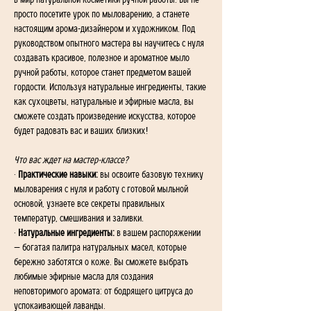
в мир натуральной косметики ручной работы. Вы не 
просто посетите урок по мыловарению, а станете 
настоящим арома-дизайнером и художником. Под 
руководством опытного мастера вы научитесь с нуля 
создавать красивое, полезное и ароматное мыло 
ручной работы, которое станет предметом вашей 
гордости. Используя натуральные ингредиенты, такие 
как сухоцветы, натуральные и эфирные масла, вы 
сможете создать произведение искусства, которое 
будет радовать вас и ваших близких!
Что вас ждет на мастер-классе?
· 
Практические навыки:
 вы освоите базовую технику 
мыловарения с нуля и работу с готовой мыльной 
основой, узнаете все секреты правильных 
температур, смешивания и заливки.
· 
Натуральные ингредиенты:
 в вашем распоряжении 
— богатая палитра натуральных масел, которые 
бережно заботятся о коже. Вы сможете выбрать 
любимые эфирные масла для создания 
неповторимого аромата: от бодрящего цитруса до 
успокаивающей лаванды.