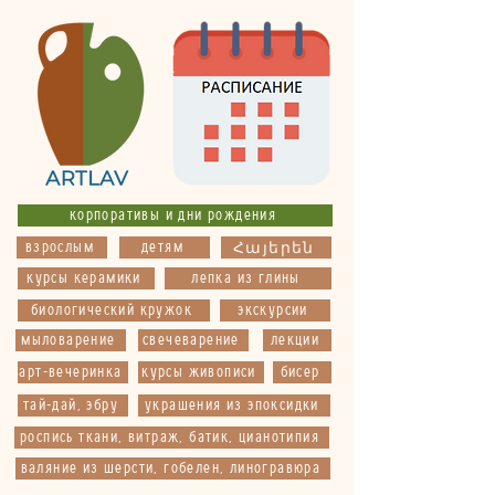
корпоративы и дни рождения
взрослым
детям
Հայերեն
курсы керамики
лепка из глины
биологический кружок
экскурсии
мыловарение
свечеварение
лекции
арт-вечеринка
курсы живописи
бисер
тай-дай, эбру
украшения из эпоксидки
роспись ткани, витраж, батик, цианотипия
валяние из шерсти, гобелен, линогравюра