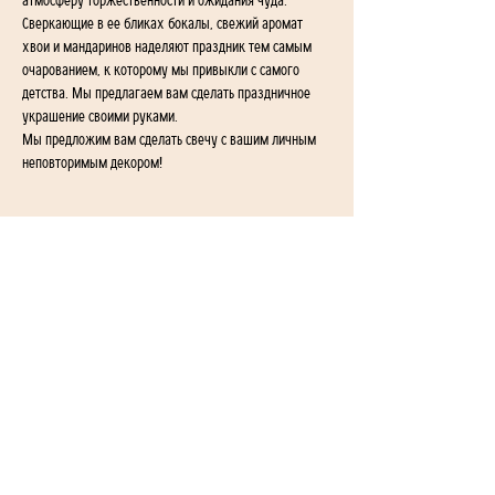
атмосферу торжественности и ожидания чуда. 
Сверкающие в ее бликах бокалы, свежий аромат 
хвои и мандаринов наделяют праздник тем самым 
очарованием, к которому мы привыкли с самого 
детства. Мы предлагаем вам сделать праздничное 
украшение своими руками.
Мы предложим вам сделать свечу с вашим личным 
неповторимым декором!
1-й переулок Айгедзора 54/2
Ереван, Армения
+374 955-24-655