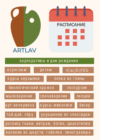
корпоративы и дни рождения
взрослым
детям
Հայերեն
курсы керамики
лепка из глины
биологический кружок
экскурсии
мыловарение
свечеварение
лекции
арт-вечеринка
курсы живописи
бисер
тай-дай, эбру
украшения из эпоксидки
роспись ткани, витраж, батик, цианотипия
валяние из шерсти, гобелен, линогравюра