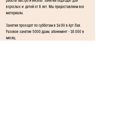
работы быстро и весело. Занятия подходят для 
взрослых и  детей от 8 лет. Мы предоставляем все 
материалы.
Занятия проходят по субботам в 14:00 в Арт Лав. 
Разовое занятие 5000 драм, абонемент - 18.000 в 
месяц. 
1-й переулок Айгедзора 54/2
Ереван, Армения
+374 955-24-655