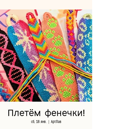
Плетём фенечки!
сб, 18 янв.
  |  
АртЛав