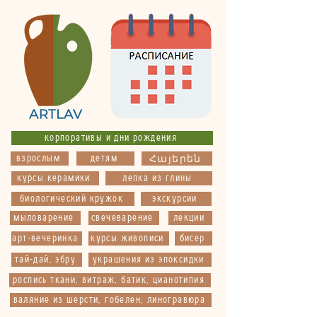
корпоративы и дни рождения
взрослым
детям
Հայերեն
курсы керамики
лепка из глины
биологический кружок
экскурсии
мыловарение
свечеварение
лекции
арт-вечеринка
курсы живописи
бисер
тай-дай, эбру
украшения из эпоксидки
роспись ткани, витраж, батик, цианотипия
валяние из шерсти, гобелен, линогравюра