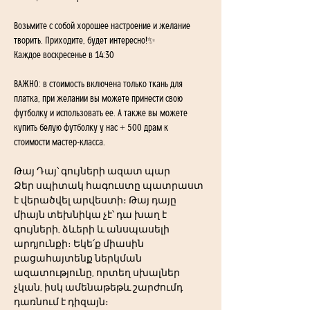
Возьмите с собой хорошее настроение и желание 
творить. Приходите, будет интересно!✨
Каждое воскресенье в 14:30
ВАЖНО: в стоимость включена только ткань для 
платка, при желании вы можете принести свою 
футболку и использовать ее. А также вы можете 
купить белую футболку у нас + 500 драм к 
стоимости мастер-класса. 
Թայ Դայ՝ գույների ազատ պար
Ձեր սպիտակ հագուստը պատրաստ 
է վերածվել արվեստի։ Թայ դայը 
միայն տեխնիկա չէ՝ դա խաղ է 
գույների, ձևերի և անսպասելի 
արդյունքի։ Եկե՛ք միասին 
բացահայտենք ներկման 
ազատությունը, որտեղ սխալներ 
չկան, իսկ ամենաթեթև շարժումդ 
դառնում է դիզայն։