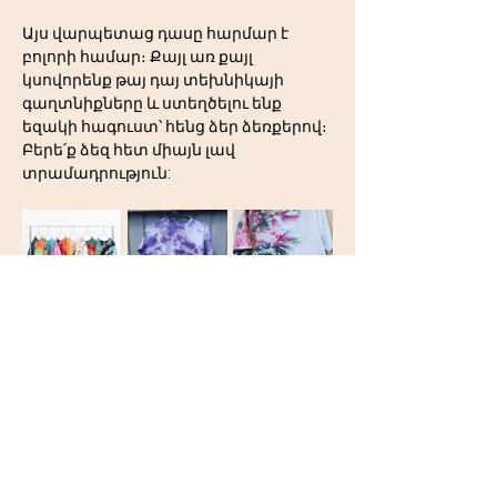
Այս վարպետաց դասը հարմար է 
բոլորի համար։ Քայլ առ քայլ 
կսովորենք թայ դայ տեխնիկայի 
գաղտնիքները և ստեղծելու ենք 
եզակի հագուստ՝ հենց ձեր ձեռքերով։
Բերե՛ք ձեզ հետ միայն լավ 
տրամադրություն: