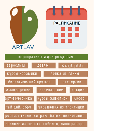
корпоративы и дни рождения
взрослым
детям
Հայերեն
курсы керамики
лепка из глины
биологический кружок
экскурсии
мыловарение
свечеварение
лекции
арт-вечеринка
курсы живописи
бисер
тай-дай, эбру
украшения из эпоксидки
роспись ткани, витраж, батик, цианотипия
валяние из шерсти, гобелен, линогравюра