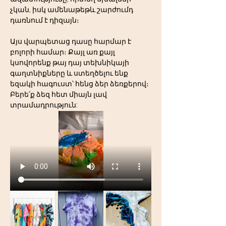
չկան, իսկ ամենաթեթև շարժումդ 
դառնում է դիզայն։
Այս վարպետաց դասը հարմար է 
բոլորի համար։ Քայլ առ քայլ 
կսովորենք թայ դայ տեխնիկայի 
գաղտնիքները և ստեղծելու ենք 
եզակի հագուստ՝ հենց ձեր ձեռքերով։
Բերե՛ք ձեզ հետ միայն լավ 
տրամադրություն: