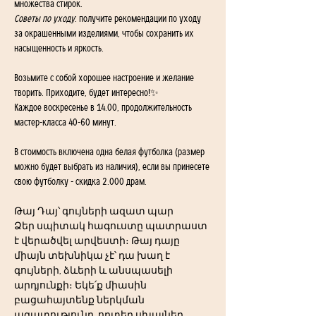
множества стирок.
Советы по уходу
: получите рекомендации по уходу 
за окрашенными изделиями, чтобы сохранить их 
насыщенность и яркость.
Возьмите с собой хорошее настроение и желание 
творить. Приходите, будет интересно!✨
Каждое воскресенье в 14.00, продолжительность 
мастер-класса 40-60 минут.
В стоимость включена одна белая футболка (размер 
можно будет выбрать из наличия), если вы принесете 
свою футболку - скидка 2.000 драм.
Թայ Դայ՝ գույների ազատ պար
Ձեր սպիտակ հագուստը պատրաստ 
է վերածվել արվեստի։ Թայ դայը 
միայն տեխնիկա չէ՝ դա խաղ է 
գույների, ձևերի և անսպասելի 
արդյունքի։ Եկե՛ք միասին 
բացահայտենք ներկման 
ազատությունը, որտեղ սխալներ 