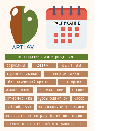
корпоративы и дни рождения
взрослым
детям
Հայերեն
курсы керамики
лепка из глины
биологический кружок
экскурсии
мыловарение
свечеварение
лекции
арт-вечеринка
курсы живописи
бисер
тай-дай, эбру
украшения из эпоксидки
роспись ткани, витраж, батик, цианотипия
валяние из шерсти, гобелен, линогравюра