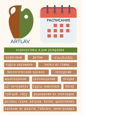
корпоративы и дни рождения
взрослым
детям
Հայերեն
курсы керамики
лепка из глины
биологический кружок
экскурсии
мыловарение
свечеварение
лекции
арт-вечеринка
курсы живописи
бисер
тай-дай, эбру
украшения из эпоксидки
роспись ткани, витраж, батик, цианотипия
валяние из шерсти, гобелен, линогравюра