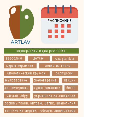
корпоративы и дни рождения
взрослым
детям
Հայերեն
курсы керамики
лепка из глины
биологический кружок
экскурсии
мыловарение
свечеварение
лекции
арт-вечеринка
курсы живописи
бисер
тай-дай, эбру
украшения из эпоксидки
роспись ткани, витраж, батик, цианотипия
валяние из шерсти, гобелен, линогравюра