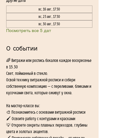
Другие даты
вс, 16 авг., 17:30
вс, 23 авг., 17:30
вс, 30 авг., 17:30
Посмотреть все 5 дат
О событии
🌈 Витражи или роспись бокалов каждое воскресенье 
в 15.30
Свет, пойманный в стекло.
Освой технику витражной росписи и собери 
собственную композицию — с переливами, бликами и 
кусочками света, которые оживут у окна.
На мастер-классе вы:
🎨 Познакомитесь с основами витражной росписи
🖌️ Освоите работу с контурами и красками
💡 Откроете секреты плавных переходов, глубины 
цвета и золотых акцентов.