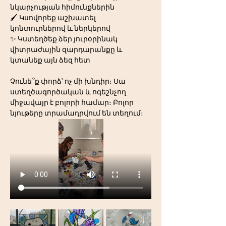
նկարչության հիմունքներին
🖌️ Կսովորեք աշխատել 
կոնտուրներով և ներկերով
✨ Կստեղծեք ձեր յուրօրինակ 
վիտրաժային զարդարանքը և 
կտանեք այն ձեզ հետ
Չունե՞ք փորձ՝ ոչ մի խնդիր։ Սա 
ստեղծագործական և ոգեշնչող 
միջավայր է բոլորի համար։ Բոլոր 
նյութերը տրամադրվում են տեղում։