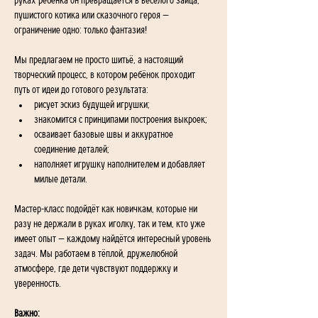
руках ребёнка он превращается в весёлого зайца, 
пушистого котика или сказочного героя — 
ограничение одно: только фантазия!
Мы предлагаем не просто шитьё, а настоящий 
творческий процесс, в котором ребёнок проходит 
путь от идеи до готового результата:
рисует эскиз будущей игрушки;
знакомится с принципами построения выкроек;
осваивает базовые швы и аккуратное 
соединение деталей;
наполняет игрушку наполнителем и добавляет 
милые детали.
Мастер-класс подойдёт как новичкам, которые ни 
разу не держали в руках иголку, так и тем, кто уже 
имеет опыт — каждому найдётся интересный уровень 
задач. Мы работаем в тёплой, дружелюбной 
атмосфере, где дети чувствуют поддержку и 
уверенность.
Важно: