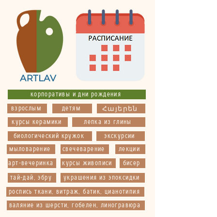
корпоративы и дни рождения
взрослым
детям
Հայերեն
курсы керамики
лепка из глины
биологический кружок
экскурсии
мыловарение
свечеварение
лекции
арт-вечеринка
курсы живописи
бисер
тай-дай, эбру
украшения из эпоксидки
роспись ткани, витраж, батик, цианотипия
валяние из шерсти, гобелен, линогравюра