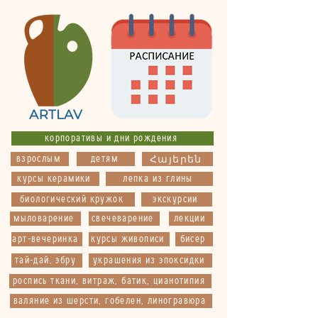
корпоративы и дни рождения
взрослым
детям
Հայերեն
курсы керамики
лепка из глины
биологический кружок
экскурсии
мыловарение
свечеварение
лекции
арт-вечеринка
курсы живописи
бисер
тай-дай, эбру
украшения из эпоксидки
роспись ткани, витраж, батик, цианотипия
валяние из шерсти, гобелен, линогравюра